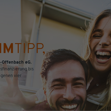
IM
TIPP,
h-Offenbach eG.
sfinanzierung bis
igenen vier