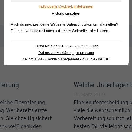
Individuelle Cookie-Einstellungen
Historie einsehen
Auch du möchtest deine Webseite Datenschutzkonform darstellen?
Dann nutze
hellotrust auch auf deiner Webseite - hier klicken
.
Letzte Prüfung: 01.08.26 - 08:48:38 Uhr
Datenschutzerklärung
|
Impressum
hellotrust.de - Cookie Management - v.1.0.7.4 - de_DE
zierung
Welche Unterlagen b
15. März 2019
reiche Finanzierung.
Eine Kaufentscheidung be
g: Wer bereits erste
viele die wahrscheinlich
. Gleichzeitig sichert
Vorbereitung schützt je
Bank weiß dank des
besten Fall vielleicht s