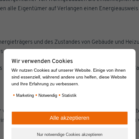
en alle Eigentümer auf Verlangen einen Energieausweis
Energieträgers und des Zustandes von Gebäude und Heiz
es Energieverbrauchs der vergangenen drei Jahre
Wir verwenden Cookies
 benötigen, besteht bei Häusern ab Baujahr 1977 die Wa
Wir nutzen Cookies auf unserer Website. Einige von ihnen
sind essenziell, während andere uns helfen, diese Website
und Ihre Erfahrung zu verbessern.
•
•
•
Marketing
Notwendig
Statistik
ur von Fachleuten ausgestellt, zum Beispiel von Archite
ird der Preis zwischen Aussteller und Auftraggeber fre