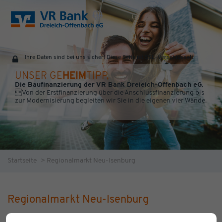
Ihre Daten sind bei uns sicher! Diese Seite ist SSL-Verschlüsselt.
UNSER GE
HEIM
TIPP,
Die Baufinanzierung der VR Bank Dreieich-Offenbach eG.
Von der Erstfinanzierung über die Anschlussfinanzierung bis
zur Modernisierung begleiten wir Sie in die eigenen vier Wände.
Startseite
>
Regionalmarkt Neu-Isenburg
Regionalmarkt Neu-Isenburg