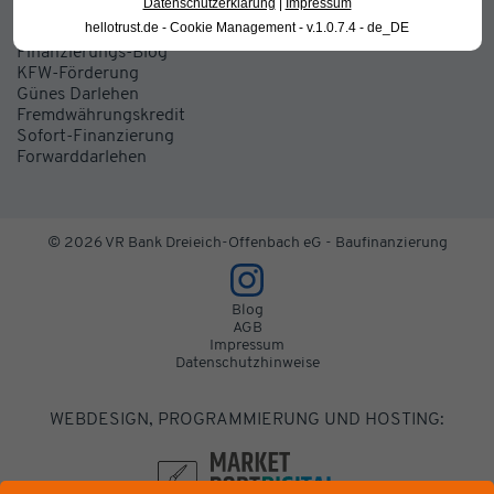
Datenschutzerklärung
|
Impressum
Weitere Informationen
hellotrust.de - Cookie Management - v.1.0.7.4 - de_DE
Finanzierungs-Blog
KFW-Förderung
Günes Darlehen
Fremdwährungskredit
Sofort-Finanzierung
Forwarddarlehen
© 2026 VR Bank Dreieich-Offenbach eG - Baufinanzierung
Blog
AGB
Impressum
Datenschutzhinweise
WEBDESIGN, PROGRAMMIERUNG UND HOSTING: