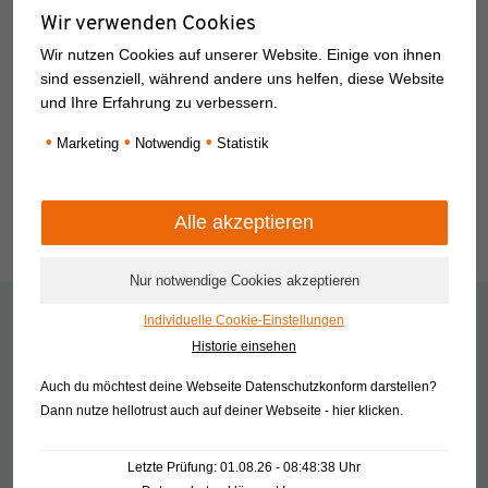
Claudia Macher
Wir verwenden Cookies
9. Oktober 2018
Wir nutzen Cookies auf unserer Website. Einige von ihnen
sind essenziell, während andere uns helfen, diese Website
und Ihre Erfahrung zu verbessern.
•
•
•
Marketing
Notwendig
Statistik
Weiterlesen
Wir helfen Ihnen weiter
Individuelle Cookie-Einstellungen
Rufen Sie uns an
Historie einsehen
Senden Sie uns eine E-Mail
Auch du möchtest deine Webseite Datenschutzkonform darstellen?
Termin online vereinbaren
Dann nutze
hellotrust auch auf deiner Webseite - hier klicken
.
Finden Sie Ihren Anspechpartner
Zu unserer VR Bank Dreieich-Offenbach eG Seite
Letzte Prüfung: 01.08.26 - 08:48:38 Uhr