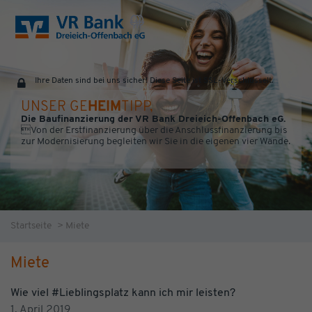
Ihre Daten sind bei uns sicher! Diese Seite ist SSL-Verschlüsselt.
UNSER GE
HEIM
TIPP,
Die Baufinanzierung der VR Bank Dreieich-Offenbach eG.
Von der Erstfinanzierung über die Anschlussfinanzierung bis
zur Modernisierung begleiten wir Sie in die eigenen vier Wände.
Startseite
>
Miete
Miete
Wie viel #Lieblingsplatz kann ich mir leisten?
1. April 2019