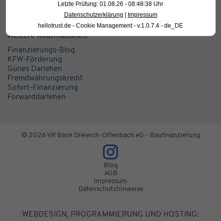
Finden Sie Ihren Anspechpartner
Letzte Prüfung: 01.08.26 - 08:48:38 Uhr
Zu unserer VR Bank Dreieich-Offenbach eG Seite
Datenschutzerklärung
|
Impressum
hellotrust.de - Cookie Management - v.1.0.7.4 - de_DE
Weitere Informationen
Finanzierungs-Blog
KFW-Förderung
Günes Darlehen
Fremdwährungskredit
Sofort-Finanzierung
Forwarddarlehen
© 2026 VR Bank Dreieich-Offenbach eG - Baufinanzierung
Blog
AGB
Impressum
Datenschutzhinweise
WEBDESIGN, PROGRAMMIERUNG UND HOSTING: