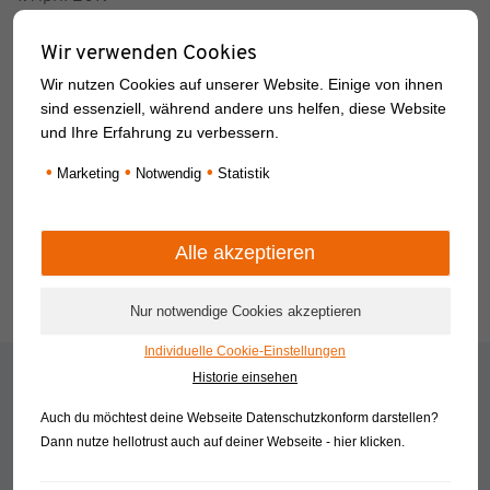
Wohnen gehört zu den größten Herausforderungen der
Moderne. Und wir reden dabei nicht von einer möglichst
Wir verwenden Cookies
geschmackvollen Einrichtung oder über die besten
Wir nutzen Cookies auf unserer Website. Einige von ihnen
technischen Gadgets. Die Herausforderung ist eher, sich
sind essenziell, während andere uns helfen, diese Website
das Dach über dem Kopf überhaupt noch leisten zu können.
und Ihre Erfahrung zu verbessern.
Das Mieten wird nicht nur in den Ballungsräumen der
•
•
•
Marketing
Notwendig
Statistik
Region immer teurer. Viele Familien möchten das […]
Weiterlesen
Individuelle Cookie-Einstellungen
Wir helfen Ihnen weiter
Historie einsehen
Rufen Sie uns an
Auch du möchtest deine Webseite Datenschutzkonform darstellen?
Senden Sie uns eine E-Mail
Dann nutze
hellotrust auch auf deiner Webseite - hier klicken
.
Termin online vereinbaren