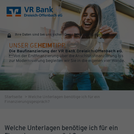
Ihre Daten sind bei uns sicher! Diese Seite ist SSL-Verschlüsselt.
UNSER GE
HEIM
TIPP,
Die Baufinanzierung der VR Bank Dreieich-Offenbach eG.
Von der Erstfinanzierung über die Anschlussfinanzierung bis
zur Modernisierung begleiten wir Sie in die eigenen vier Wände.
Startseite
>
Welche Unterlagen benötige ich für ein
Finanzierungsgespräch?
Welche Unterlagen benötige ich für ein