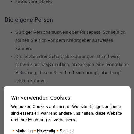
Fotos vom Objekt
Die eigene Person
Gültiger Personalausweis oder Reisepass. Schließlich
sollten Sie sich vor dem Kreditgeber ausweisen
können.
Die letzten drei Gehaltsabrechnungen. Damit wird
schwarz auf weiß deutlich, ob Sie sich eine monatliche
Belastung, die ein Kredit mit sich bringt, überhaupt
leisten können.
Die letzte vorliegende Steuererklärung bzw. den
letzten vorliegenden Steuerbescheid
Wir verwenden Cookies
Wir nutzen Cookies auf unserer Website. Einige von ihnen
sind essenziell, während andere uns helfen, diese Website
Die Anfänge der Finanzierung
und Ihre Erfahrung zu verbessern.
Eigenmittelnachweis bzw. Vermögensaufstellung, zum
•
•
•
Marketing
Notwendig
Statistik